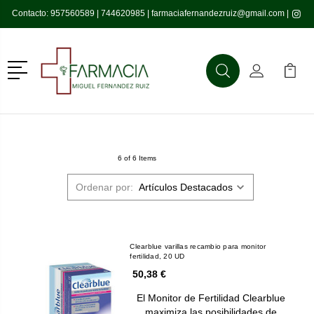
Contacto:
957560589
|
744620985
|
farmaciafernandezruiz@gmail.com
|
Menú
Buscar
Mi Cuenta
Mi Ca
Buscar
6 of 6 Items
Ordenar por:
Clearblue varillas recambio para monitor
fertilidad, 20 UD
50,38 €
El Monitor de Fertilidad Clearblue
maximiza las posibilidades de