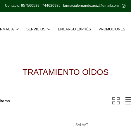
Contacto:
957560589
|
744620985
|
farmaciafernandezruiz@gmail.com
|
Buscar
ARMACIA
SERVICIOS
ENCARGO EXPRÉS
PROMOCIONES
TRATAMIENTO OÍDOS
 Items
SALVAT