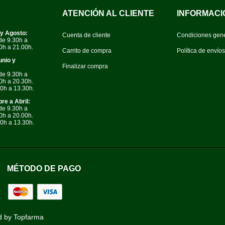
ATENCIÓN AL CLIENTE
INFORMACI
 y Agosto:
Cuenta de cliente
Condiciones gen
de 9.30h a
0h a 21.00h.
Carrito de compra
Política de envío
unio y
Finalizar compra
de 9.30h a
0h a 20.30h.
0h a 13.30h.
re a Abril:
de 9.30h a
0h a 20.00h.
0h a 13.30h.
MÉTODO DE PAGO
d by
Topfarma