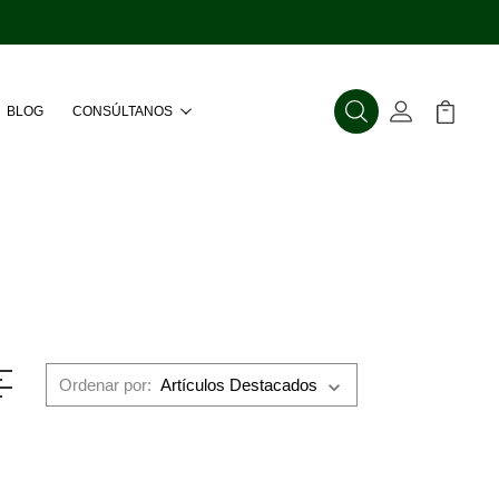
BLOG
CONSÚLTANOS
Buscar
Mi Cuenta
Mi Carr
Ordenar por: