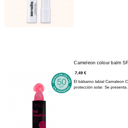
Cameleon colour balm SP
7,49 €
El bálsamo labial Camaleon C
protección solar. Se present