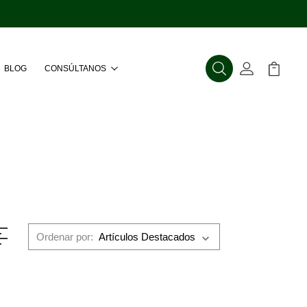
BLOG
CONSÚLTANOS
Buscar
Mi Cuenta
Mi Carr
Ordenar por: