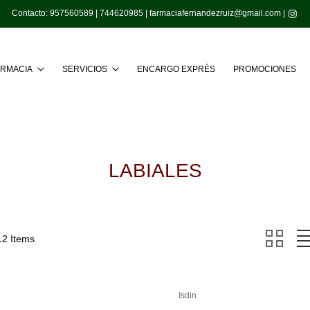
Contacto:
957560589
|
744620985
|
farmaciafernandezruiz@gmail.com
|
Buscar
ARMACIA
SERVICIOS
ENCARGO EXPRÉS
PROMOCIONES
LABIALES
12 Items
Isdin