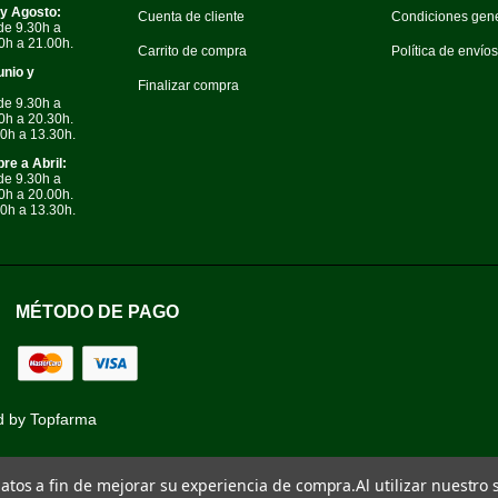
 y Agosto:
Cuenta de cliente
Condiciones gen
de 9.30h a
0h a 21.00h.
Carrito de compra
Política de envío
unio y
Finalizar compra
de 9.30h a
0h a 20.30h.
0h a 13.30h.
re a Abril:
de 9.30h a
0h a 20.00h.
0h a 13.30h.
MÉTODO DE PAGO
d by
Topfarma
 datos a fin de mejorar su experiencia de compra.
Al utilizar nuestro