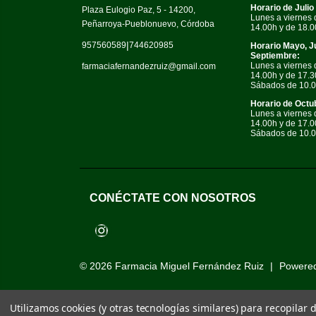
Horario de Julio
Plaza Eulogio Paz, 5 - 14200,
Lunes a viernes 
Peñarroya-Pueblonuevo, Córdoba
14.00h y de 18.0
|
957560589
744620985
Horario Mayo, J
Septiembre:
Lunes a viernes 
farmaciafernandezruiz@gmail.com
14.00h y de 17.3
Sábados de 10.0
Horario de Octub
Lunes a viernes 
14.00h y de 17.0
Sábados de 10.0
CONÉCTATE CON NOSOTROS
Instagram
© 2026
Farmacia Miguel Fernández Ruiz
|
Powere
Utilizamos cookies (y otras tecnologías similares) para recopilar