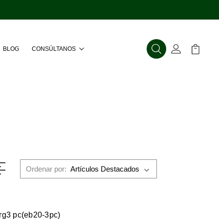
BLOG
CONSÚLTANOS
Buscar
Mi Cuenta
Mi Carr
Ordenar por:
rg3 pc(eb20-3pc)