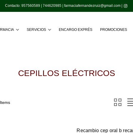
Contacto:
957560589
|
744620985
|
farmaciafernandezruiz@gmail.com
|
Buscar
ARMACIA
SERVICIOS
ENCARGO EXPRÉS
PROMOCIONES
CEPILLOS ELÉCTRICOS
 Items
Recambio cep oral b reca