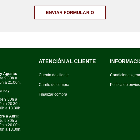
ATENCIÓN AL CLIENTE
INFORMACI
 y Agosto:
Cuenta de cliente
Condiciones gen
de 9.30h a
0h a 21.00h.
Carrito de compra
Política de envío
unio y
Finalizar compra
de 9.30h a
0h a 20.30h.
0h a 13.30h.
re a Abril:
de 9.30h a
0h a 20.00h.
0h a 13.30h.