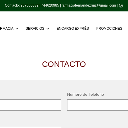
Contacto:
957560589
|
744620985
|
farmaciafernandezruiz@gmail.com
|
Buscar
ARMACIA
SERVICIOS
ENCARGO EXPRÉS
PROMOCIONES
CONTACTO
Número de Teléfono