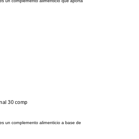
o es un complemento alimenticio que aporta
…
tinal 30 comp
al es un complemento alimenticio a base de
…