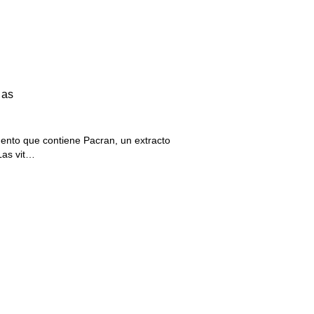
las
nto que contiene Pacran, un extracto
Las vit…