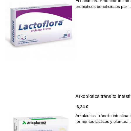
El Lactoflora Protector Íntim
probióticos beneficiosos par
Arkobiotics tránsito intes
6,24 €
Arkobiotics Tránsito intestin
fermentos lácticos y plantas