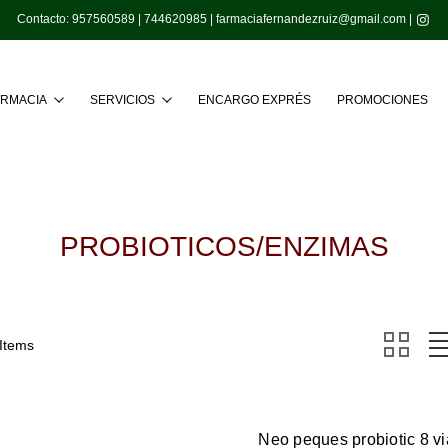
Contacto:
957560589
|
744620985
|
farmaciafernandezruiz@gmail.com
|
Buscar
ARMACIA
SERVICIOS
ENCARGO EXPRÉS
PROMOCIONES
PROBIOTICOS/ENZIMAS
 Items
Neo peques probiotic 8 vi