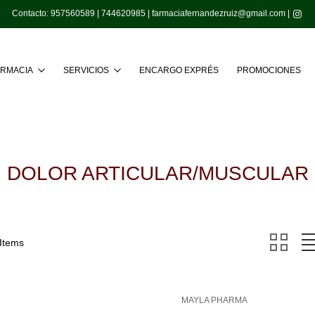
Contacto:
957560589
|
744620985
|
farmaciafernandezruiz@gmail.com
|
Buscar
ARMACIA
SERVICIOS
ENCARGO EXPRÉS
PROMOCIONES
DOLOR ARTICULAR/MUSCULAR
 Items
MAYLA PHARMA