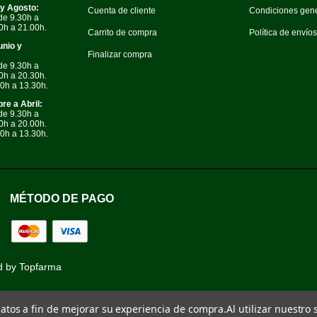
 y Agosto:
Cuenta de cliente
Condiciones gen
de 9.30h a
0h a 21.00h.
Carrito de compra
Política de envío
unio y
Finalizar compra
de 9.30h a
0h a 20.30h.
0h a 13.30h.
re a Abril:
de 9.30h a
0h a 20.00h.
0h a 13.30h.
MÉTODO DE PAGO
d by
Topfarma
 datos a fin de mejorar su experiencia de compra.
Al utilizar nuestro