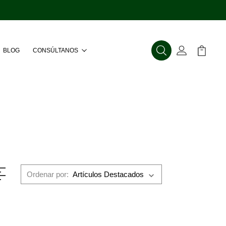
BLOG
CONSÚLTANOS
Buscar
Mi Cuenta
Mi Carr
Ordenar por: