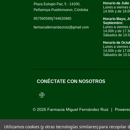
Horario de Julio
Plaza Eulogio Paz, 5 - 14200,
Lunes a viernes 
Peñarroya-Pueblonuevo, Córdoba
14.00h y de 18.0
|
957560589
744620985
Horario Mayo, J
Septiembre:
Lunes a viernes 
farmaciafernandezruiz@gmail.com
14.00h y de 17.3
Sábados de 10.0
Horario de Octub
Lunes a viernes 
14.00h y de 17.0
Sábados de 10.0
CONÉCTATE CON NOSOTROS
Instagram
© 2026
Farmacia Miguel Fernández Ruiz
|
Powere
Utilizamos cookies (y otras tecnologías similares) para recopilar