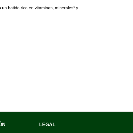
 un batido rico en vitaminas, minerales* y
p…
ÓN
LEGAL